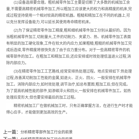
(1)设备选择要合理。粗机械零件加工主要是切断了大多数的机械加工余
量,不需要高精密机械零件加工,所以粗加工应该更大的权力和高精度的机床,完
成过程坚持使用一个相对较高的精密机器。粗糙和精加工在不同的机器上,可
以充分发挥设备能力,可以延长其使用寿命精密机床。
(2)为了保证精密零件加工精度,粗和细机械零件加工分别从最好的。因为
当粗机械零件加工,切削量大,工件的切削力、夹紧力、热、机械零件加工表面
有明显的加工硬化现象,工件在较大的内应力,如果粗糙,粗糙的机械零件加工完
成后连续,零件精度将很快失去了由于应力重分布。对于一些高精密零件的机
械零部件的加工。在粗加工和精加工后,还应安排或时效处理低温退火过程,消
除内部应力。
(3)在精密零件加工工艺路线,经常安排热处理过程。地点安排如下:热处理
过程,改善其切削加工性能的金属,如退火、正火、回火、一般安排在机械零件
加工。消除内部应力,如时效处理,调节治疗,如总布置图,粗加工后,但在完成。
为了提高机械性能的部件,如渗碳淬火和回火,一般安排在机械零件加工。如热
处理后变形大,但也要安排最后的加工过程。
精密机械加工厂在做机械加工时，只有正确掌握方法，在进行生产时才能
得心应手，才能做到更加高效的生产。
上一篇：
分析精密零部件加工行业的前景