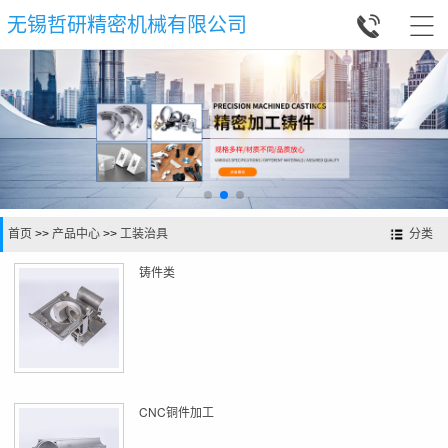


无锡哲研精密机械有限公司
首页
>>
产品中心
>>
工装治具
分类
铸件类
CNC铜件加工